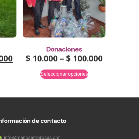
Donaciones
000
$
10.000
–
$
100.000
Seleccionar opciones
Información de contacto
info@manosamorosas.org