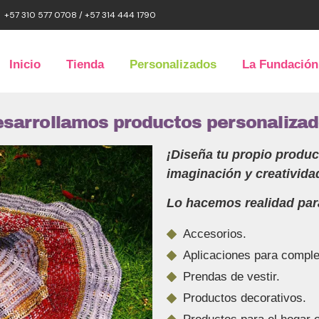
+57 310 577 0708 / +57 314 444 1790
Inicio
Tienda
Personalizados
La Fundación
esarrollamos productos personalizad
¡Diseña tu propio produc
imaginación y creativida
Lo hacemos realidad para
Accesorios.
Aplicaciones para comple
Prendas de vestir.
Productos decorativos.