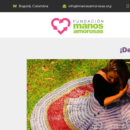
Bogotá, Colombia
info@manosamorosas.org
¡D