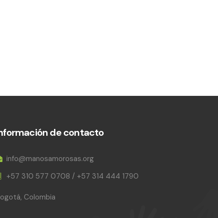
Información de contacto
info@manosamorosas.org
+57 310 577 0708 / +57 314 444 1790
ogotá, Colombia