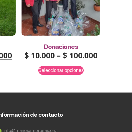
Donaciones
000
$
10.000
–
$
100.000
Seleccionar opciones
Información de contacto
info@manosamorosas.org