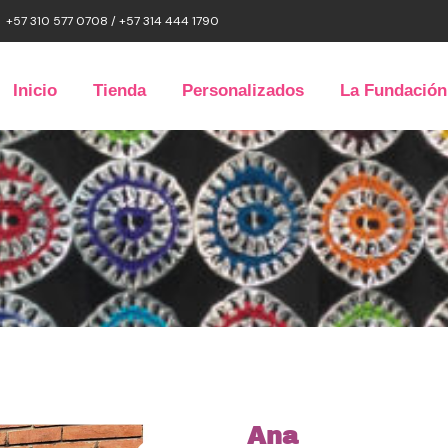
+57 310 577 0708 / +57 314 444 1790
Inicio
Tienda
Personalizados
La Fundación
Ana