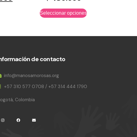
Seleccionar opciones
Información de contacto
info@manosamorosas.org
+57 310 577 0708 / +57 314 444 1790
ogotá, Colombia