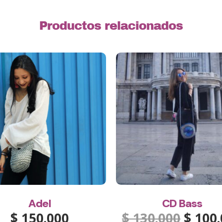
Productos relacionados
Adel
CD Bass
$
150.000
$
130.000
$
100.