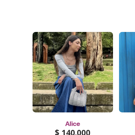
Alice
$
140.000