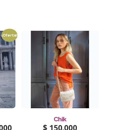
¡Oferta!
Chik
000
$
150.000