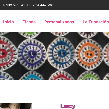
+57 310 577 0708 / +57 314 444 1790
Inicio
Tienda
Personalizados
La Fundación
Lucy